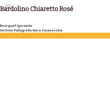
Skip
to
Bardolino Chiaretto Rosé
content
Post
Bourgueil Igoranda
Settimo Pallagrello Nero Casavecchia
navigation