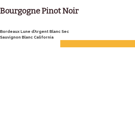
Skip
to
Bourgogne Pinot Noir
content
Post
Bordeaux Lune d’Argent Blanc Sec
Sauvignon Blanc California
navigation