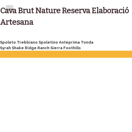
Skip
to
Cava Brut Nature Reserva Elaboració
content
Artesana
Post
Spoleto Trebbiano Spoletino Anteprima Tonda
Syrah Shake Ridge Ranch Sierra Foothills
navigation