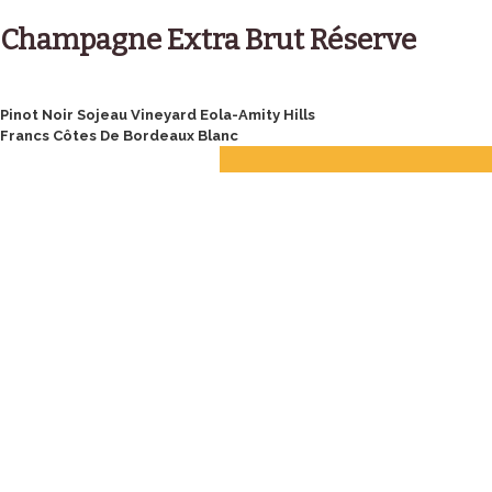
Skip
to
Champagne Extra Brut Réserve
content
Post
Pinot Noir Sojeau Vineyard Eola-Amity Hills
Francs Côtes De Bordeaux Blanc
navigation