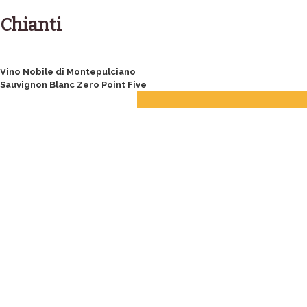
Skip
to
Chianti
content
Post
Vino Nobile di Montepulciano
Sauvignon Blanc Zero Point Five
navigation