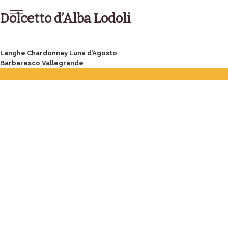
Skip
to
Dolcetto d’Alba Lodoli
content
Post
Langhe Chardonnay Luna d’Agosto
Barbaresco Vallegrande
navigation