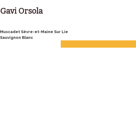
Skip
to
Gavi Orsola
content
Post
Muscadet Sèvre-et-Maine Sur Lie
Sauvignon Blanc
navigation