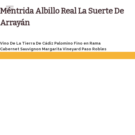
Skip
to
Méntrida Albillo Real La Suerte De
content
Arrayán
Post
Vino De La Tierra De Cádiz Palomino Fino en Rama
Cabernet Sauvignon Margarita Vineyard Paso Robles
navigation