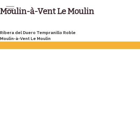
Skip
to
Moulin-à-Vent Le Moulin
content
Post
Ribera del Duero Tempranillo Roble
Moulin-à-Vent Le Moulin
navigation