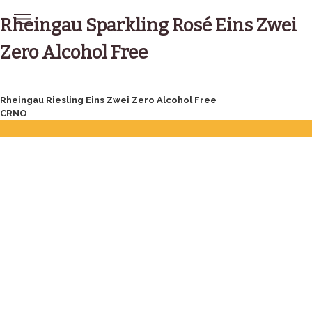
Skip
to
Rheingau Sparkling Rosé Eins Zwei
content
Zero Alcohol Free
Post
Rheingau Riesling Eins Zwei Zero Alcohol Free
CRNO
navigation