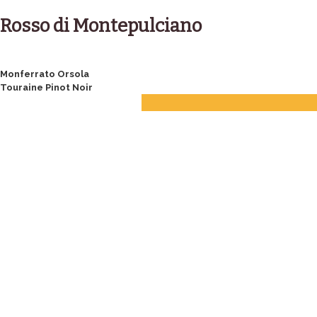
Skip
to
Rosso di Montepulciano
content
Post
Monferrato Orsola
Touraine Pinot Noir
navigation