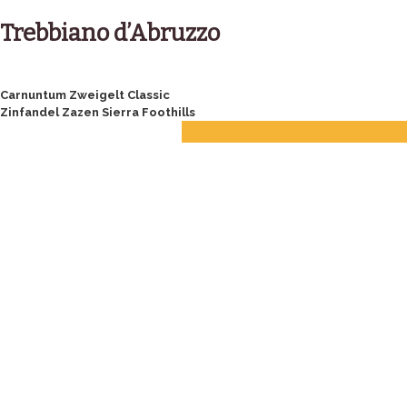
Skip
to
Trebbiano d’Abruzzo
content
Post
Carnuntum Zweigelt Classic
Zinfandel Zazen Sierra Foothills
navigation